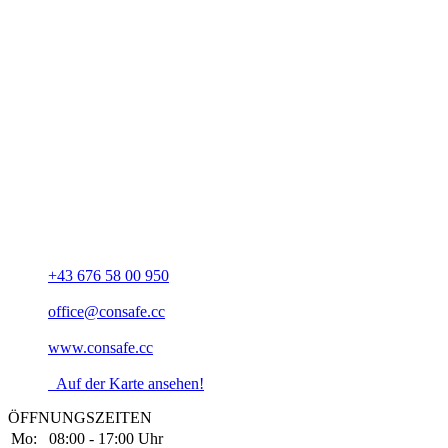
Unsere Adresse
CONSAFE GmbH
Schärdingerstraße 6
A-4061 Pasching
+43 676 58 00 950
office@consafe.cc
www.consafe.cc
Auf der Karte ansehen!
ÖFFNUNGSZEITEN
Mo:
08:00 - 17:00 Uhr