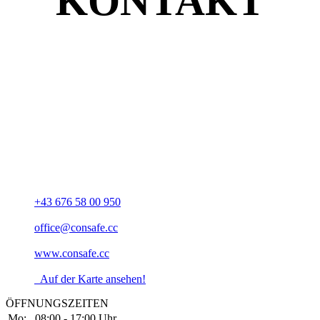
KONTAKT
Unsere Adresse
CONSAFE GmbH
Schärdingerstraße 6
A-4061 Pasching
+43 676 58 00 950
office@consafe.cc
www.consafe.cc
Auf der Karte ansehen!
ÖFFNUNGSZEITEN
Mo:
08:00 - 17:00 Uhr